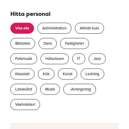
Hitta personal
Visa alla
Administration
Allmän kurs
Bibliotek
Dans
Fastigheter
Folkmusik
Hälsoteam
IT
Jazz
Klassiskt
Kök
Konst
Ledning
Lokalvård
Musik
-Arrangering
Vaktmästeri