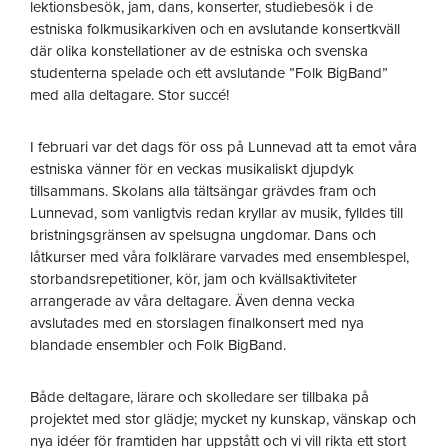
lektionsbesök, jam, dans, konserter, studiebesök i de
estniska folkmusikarkiven och en avslutande konsertkväll
där olika konstellationer av de estniska och svenska
studenterna spelade och ett avslutande ”Folk BigBand”
med alla deltagare. Stor succé!
I februari var det dags för oss på Lunnevad att ta emot våra
estniska vänner för en veckas musikaliskt djupdyk
tillsammans. Skolans alla tältsängar grävdes fram och
Lunnevad, som vanligtvis redan kryllar av musik, fylldes till
bristningsgränsen av spelsugna ungdomar. Dans och
låtkurser med våra folklärare varvades med ensemblespel,
storbandsrepetitioner, kör, jam och kvällsaktiviteter
arrangerade av våra deltagare. Även denna vecka
avslutades med en storslagen finalkonsert med nya
blandade ensembler och Folk BigBand.
Både deltagare, lärare och skolledare ser tillbaka på
projektet med stor glädje; mycket ny kunskap, vänskap och
nya idéer för framtiden har uppstått och vi vill rikta ett stort