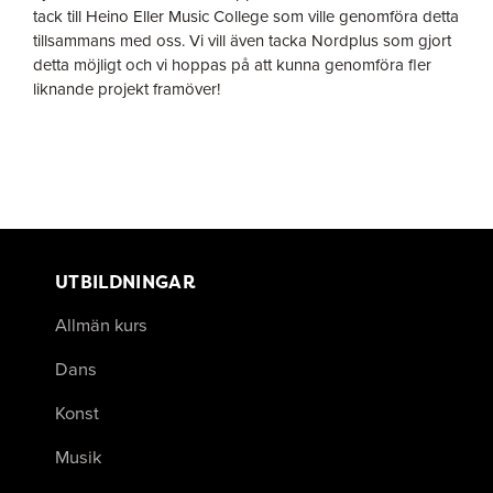
tack till Heino Eller Music College som ville genomföra detta
tillsammans med oss. Vi vill även tacka Nordplus som gjort
detta möjligt och vi hoppas på att kunna genomföra fler
liknande projekt framöver!
UTBILDNINGAR
Allmän kurs
Dans
Konst
Musik